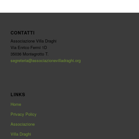
CONTATTI
Associazione Villa Draghi
Via Enrico Fermi 1D
35036 Montegrotto T.
segreteria@associazionevilladraghi.org
LINKS
Home
Privacy Policy
Associazione
Villa Draghi