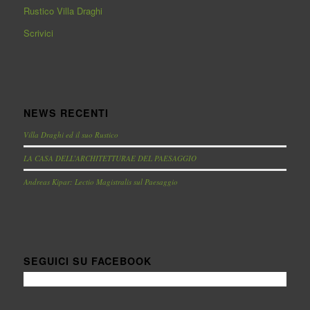
Rustico Villa Draghi
Scrivici
NEWS RECENTI
Villa Draghi ed il suo Rustico
LA CASA DELL’ARCHITETTURAE DEL PAESAGGIO
Andreas Kipar: Lectio Magistralis sul Paesaggio
SEGUICI SU FACEBOOK