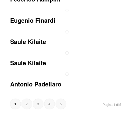
Eugenio Finardi
Saule Kilaite
Saule Kilaite
Antonio Padellaro
2
3
4
5
1
Pagina 1 di 5