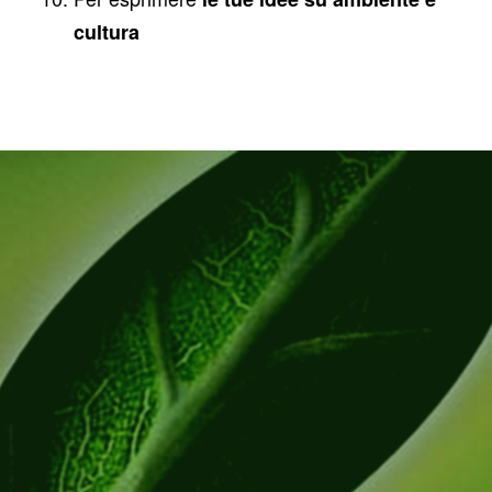
cultura
PARTECIPA E SOSTIENI
L’ASSOCIAZIONE
DEDICA IL TUO 5×1000 ALL’ASSOCIAZIONE VILLA
DRAGHI
PER VALORIZZARE E TUTELARE IL PARCO, LA
VILLA, IL PAESAGGIO E L’AMBIENTE
NELLA SCELTA DEL 5×1000 RIPORTA il C.F.
92268030282