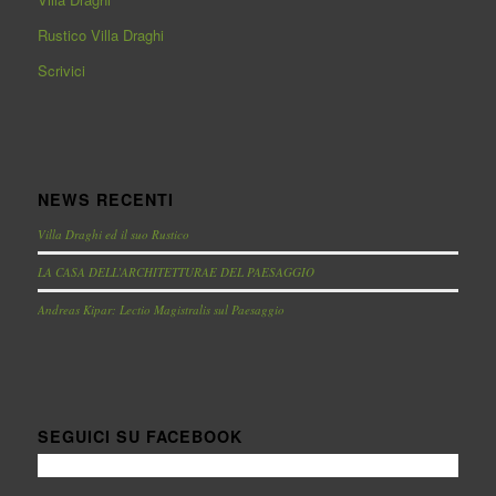
Rustico Villa Draghi
Scrivici
NEWS RECENTI
Villa Draghi ed il suo Rustico
LA CASA DELL’ARCHITETTURAE DEL PAESAGGIO
Andreas Kipar: Lectio Magistralis sul Paesaggio
SEGUICI SU FACEBOOK