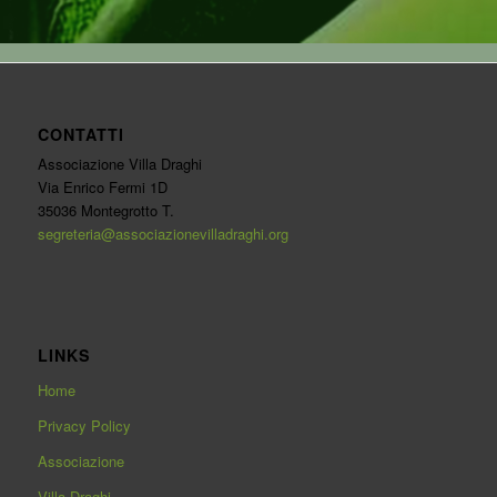
CONTATTI
Associazione Villa Draghi
Via Enrico Fermi 1D
35036 Montegrotto T.
segreteria@associazionevilladraghi.org
LINKS
Home
Privacy Policy
Associazione
Villa Draghi