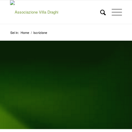
Sei in:
Home
/
Iscrizione
ISCRIVITI
ALL’ASSOCIAZIONE
VILLA DRAGHI
INSIEME PER LA TUTELA E LA
VALORIZZAZIONE DELL’AMBIENTE E
DELLA CULTURA