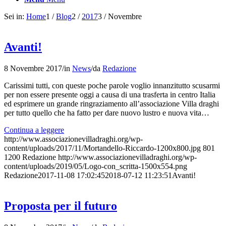
Sei in:
Home
1
/
Blog
2
/
2017
3
/
Novembre
Avanti!
8 Novembre 2017
/
in
News
/
da
Redazione
Carissimi tutti, con queste poche parole voglio innanzitutto scusarmi
per non essere presente oggi a causa di una trasferta in centro Italia
ed esprimere un grande ringraziamento all’associazione Villa draghi
per tutto quello che ha fatto per dare nuovo lustro e nuova vita…
Continua a leggere
http://www.associazionevilladraghi.org/wp-
content/uploads/2017/11/Mortandello-Riccardo-1200x800.jpg
801
1200
Redazione
http://www.associazionevilladraghi.org/wp-
content/uploads/2019/05/Logo-con_scritta-1500x554.png
Redazione
2017-11-08 17:02:45
2018-07-12 11:23:51
Avanti!
Proposta per il futuro