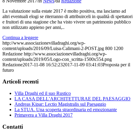
8 Novembre 2017
/
in
News
/
da
Redazione
La valutazione sulla estate 2017 è molto positiva, ma lasciamo ad
altri eventuali elogi se riterranno di attribuirceli in qualità di spettatori
e fruitori di una stagione che ha visto vivere un patrimonio pubblico
non utilizzato appieno per anni,..
Continua a leggere
http://www.associazionevilladraghi.org/wp-
content/uploads/2016/09/Luisa-Calimani-2-POST.jpg
800
1200
Redazione
http://www.associazionevilladraghi.org/wp-
content/uploads/2019/05/Logo-con_scritta-1500x554.png
Redazione
2017-11-08 16:52:23
2017-11-09 03:41:03
Proposta per il
futuro
Articoli recenti
Villa Draghi ed il suo Rustico
LA CASA DELL’ARCHITETTURAE DEL PAESAGGIO
Andreas Kipar: Lectio Magistralis sul Paesaggio
La STUA. Una scoperta straordinaria ed emozionante
Primavera a Villa Draghi 2017
Contatti