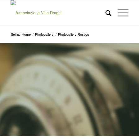
Sei in:
Home
/
Photogallery
/
Photogallery Rustico
PHOTOGALLERY
RUSTICO DI VILLA
DRAGHI
IMMAGINI DEL RUSTICO PRIMA E
DOPO IL RESTAURO E OGGI