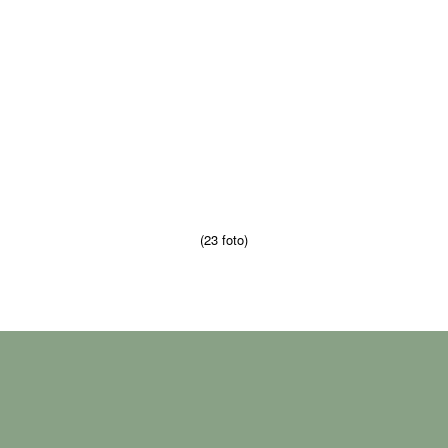
(23 foto)
PARTECIPA E SOSTIENI