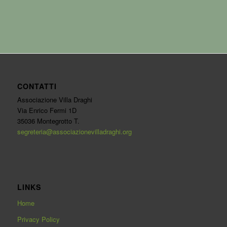
NELLA SCELTA DEL 5×1000 RIPORTA il C.F.
92268030282
CONTATTI
Associazione Villa Draghi
Via Enrico Fermi 1D
35036 Montegrotto T.
segreteria@associazionevilladraghi.org
LINKS
Home
Privacy Policy