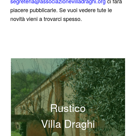
segreteria@associazionevilladraghi.org
ci farà
piacere pubblicarle. Se vuoi vedere tute le
novità vieni a trovarci spesso.
Parco
Flora
Villa Draghi
Villa Draghi
Villa Draghi
Rustico
Villa Draghi