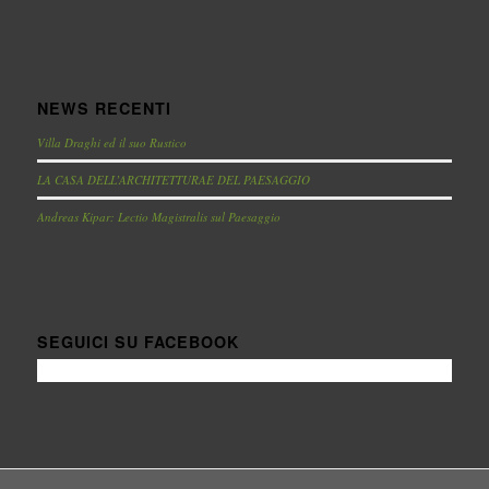
NEWS RECENTI
Villa Draghi ed il suo Rustico
LA CASA DELL’ARCHITETTURAE DEL PAESAGGIO
Andreas Kipar: Lectio Magistralis sul Paesaggio
SEGUICI SU FACEBOOK