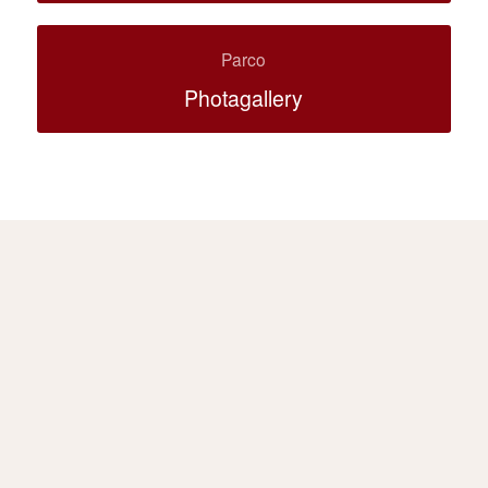
Parco
Photagallery
SCOPRI IL RESTO DEL
COMPLESSO DI VILLA
DRAGHI
RUSTICO
E’ la parte più antica e risale alla fine del 1400. Rappresenta