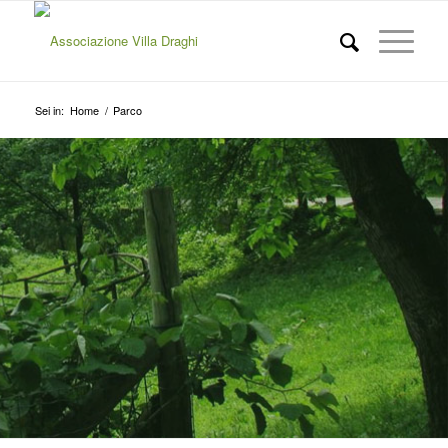
Sei in:
Home
/
Parco
IL PARCO
PERCORSI PER I NEOFITI E I
PIÙ ESPERTI, IMMERSI NELLA
NATURA