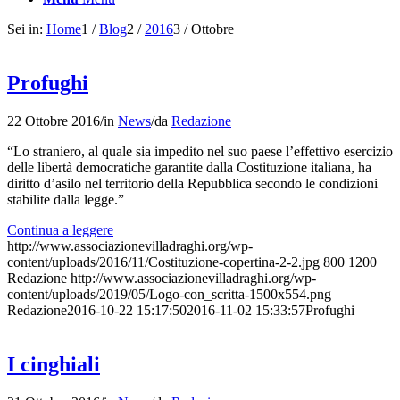
Sei in:
Home
1
/
Blog
2
/
2016
3
/
Ottobre
Profughi
22 Ottobre 2016
/
in
News
/
da
Redazione
“Lo straniero, al quale sia impedito nel suo paese l’effettivo esercizio
delle libertà democratiche garantite dalla Costituzione italiana, ha
diritto d’asilo nel territorio della Repubblica secondo le condizioni
stabilite dalla legge.”
Continua a leggere
http://www.associazionevilladraghi.org/wp-
content/uploads/2016/11/Costituzione-copertina-2-2.jpg
800
1200
Redazione
http://www.associazionevilladraghi.org/wp-
content/uploads/2019/05/Logo-con_scritta-1500x554.png
Redazione
2016-10-22 15:17:50
2016-11-02 15:33:57
Profughi
I cinghiali