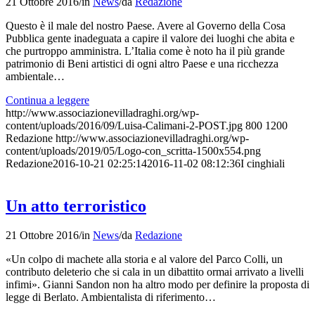
21 Ottobre 2016
/
in
News
/
da
Redazione
Questo è il male del nostro Paese. Avere al Governo della Cosa
Pubblica gente inadeguata a capire il valore dei luoghi che abita e
che purtroppo amministra. L’Italia come è noto ha il più grande
patrimonio di Beni artistici di ogni altro Paese e una ricchezza
ambientale…
Continua a leggere
http://www.associazionevilladraghi.org/wp-
content/uploads/2016/09/Luisa-Calimani-2-POST.jpg
800
1200
Redazione
http://www.associazionevilladraghi.org/wp-
content/uploads/2019/05/Logo-con_scritta-1500x554.png
Redazione
2016-10-21 02:25:14
2016-11-02 08:12:36
I cinghiali
Un atto terroristico
21 Ottobre 2016
/
in
News
/
da
Redazione
«Un colpo di machete alla storia e al valore del Parco Colli, un
contributo deleterio che si cala in un dibattito ormai arrivato a livelli
infimi». Gianni Sandon non ha altro modo per definire la proposta di
legge di Berlato. Ambientalista di riferimento…