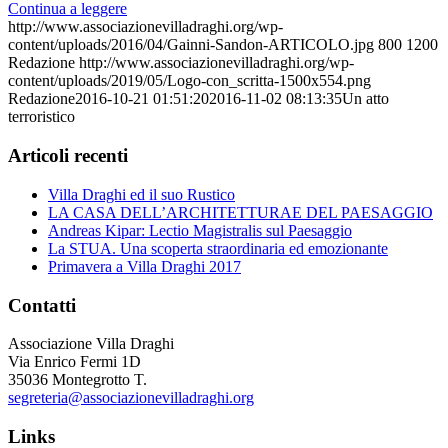
Continua a leggere
http://www.associazionevilladraghi.org/wp-
content/uploads/2016/04/Gainni-Sandon-ARTICOLO.jpg
800
1200
Redazione
http://www.associazionevilladraghi.org/wp-
content/uploads/2019/05/Logo-con_scritta-1500x554.png
Redazione
2016-10-21 01:51:20
2016-11-02 08:13:35
Un atto
terroristico
Articoli recenti
Villa Draghi ed il suo Rustico
LA CASA DELL’ARCHITETTURAE DEL PAESAGGIO
Andreas Kipar: Lectio Magistralis sul Paesaggio
La STUA. Una scoperta straordinaria ed emozionante
Primavera a Villa Draghi 2017
Contatti
Associazione Villa Draghi
Via Enrico Fermi 1D
35036 Montegrotto T.
segreteria@associazionevilladraghi.org
Links