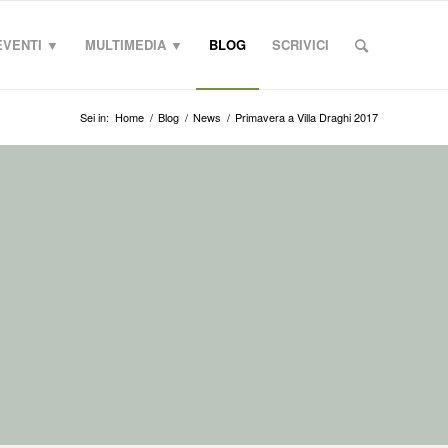
EVENTI ▼
MULTIMEDIA ▼
BLOG
SCRIVICI
Sei in:
Home
/
Blog
/
News
/
Primavera a Villa Draghi 2017
TALIA E DAL MONDO