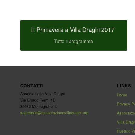
Primavera a Villa Draghi 2017
Tutto il programma
CONTATTI
LINKS
Associazione Villa Draghi
Home
Via Enrico Fermi 1D
Privacy Po
35036 Montegrotto T.
segreteria@associazionevilladraghi.org
Associazi
Villa Drag
Rustico Vi