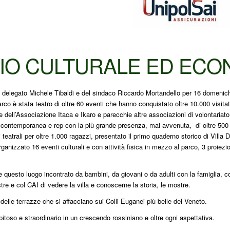
IO CULTURALE ED EC
e delegato Michele Tibaldi e del sindaco Riccardo Mortandello per 16 domeniche
arco è stata teatro di oltre 60 eventi che hanno conquistato oltre 10.000 visitat
dell’Associazione Itaca e Ikaro e parecchie altre associazioni di volontariato e 
, contemporanea e rep con la più grande presenza, mai avvenuta, di oltre 500 p
teatrali per oltre 1.000 ragazzi, presentato il primo quaderno storico di Villa 
rganizzato 16 eventi culturali e con attività fisica in mezzo al parco, 3 proiezi
 questo luogo incontrato da bambini, da giovani o da adulti con la famiglia, col
tre e col CAI di vedere la villa e conoscerne la storia, le mostre.
lle terrazze che si affacciano sui Colli Euganei più belle del Veneto.
pitoso e straordinario in un crescendo rossiniano e oltre ogni aspettativa.