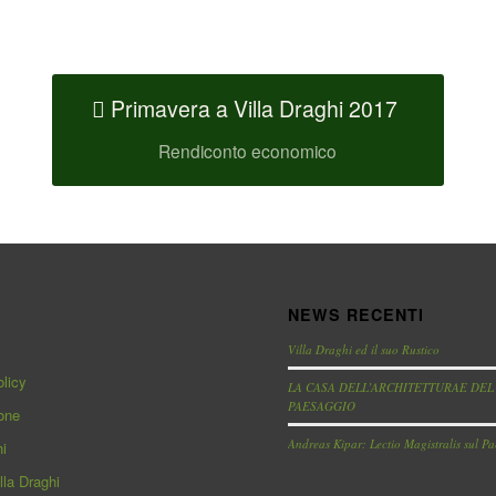
Primavera a Villa Draghi 2017
Rendiconto economico
NEWS RECENTI
Villa Draghi ed il suo Rustico
licy
LA CASA DELL’ARCHITETTURAE DEL
PAESAGGIO
one
Andreas Kipar: Lectio Magistralis sul P
hi
lla Draghi