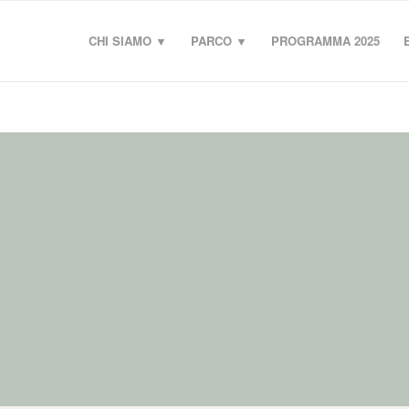
CHI SIAMO ▼
PARCO ▼
PROGRAMMA 2025
IL BLOG
OMMENTI SU AMBIENTE E TERRITORIO DALL’I