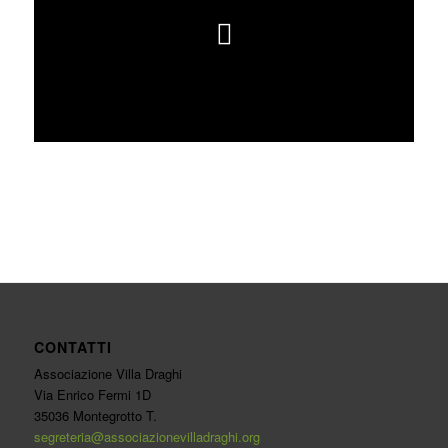
CONTATTI
Associazione Villa Draghi
Via Enrico Fermi 1D
35036 Montegrotto T.
segreteria@associazionevilladraghi.org