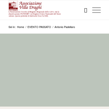
Sei in:
Home
/
EVENTO PASSATO
/
Antonio Padellaro
EVENTI
AMBIENTALI, CULTURALI, SOCIALI DEL BACINO
TERMALE E DEI COLLI EUGANEI