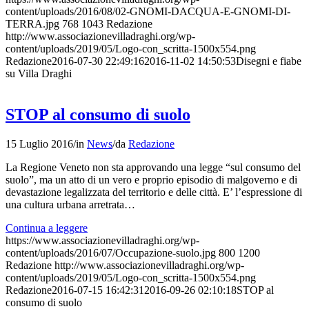
content/uploads/2016/08/02-GNOMI-DACQUA-E-GNOMI-DI-
TERRA.jpg
768
1043
Redazione
http://www.associazionevilladraghi.org/wp-
content/uploads/2019/05/Logo-con_scritta-1500x554.png
Redazione
2016-07-30 22:49:16
2016-11-02 14:50:53
Disegni e fiabe
su Villa Draghi
STOP al consumo di suolo
15 Luglio 2016
/
in
News
/
da
Redazione
La Regione Veneto non sta approvando una legge “sul consumo del
suolo”, ma un atto di un vero e proprio episodio di malgoverno e di
devastazione legalizzata del territorio e delle città. E’ l’espressione di
una cultura urbana arretrata…
Continua a leggere
https://www.associazionevilladraghi.org/wp-
content/uploads/2016/07/Occupazione-suolo.jpg
800
1200
Redazione
http://www.associazionevilladraghi.org/wp-
content/uploads/2019/05/Logo-con_scritta-1500x554.png
Redazione
2016-07-15 16:42:31
2016-09-26 02:10:18
STOP al
consumo di suolo