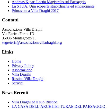
Andreas Kipar: Lectio Magistralis sul Paesaggio
La STUA. Una scoperta straordinaria ed emozionante
Primavera a Villa Draghi 2017
Contatti
Associazione Villa Draghi
Via Enrico Fermi 1D
35036 Montegrotto T.
segreteria@associazionevilladraghi.org
Links
Home
Privacy Policy
Associazione
Villa Draghi
Rustico Villa Draghi
Scrivici
News Recenti
Villa Draghi ed il suo Rustico
LA CASA DELL’ARCHITETTURAE DEL PAESAGGIO