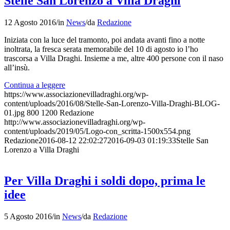
Stelle San Lorenzo a Villa Draghi
12 Agosto 2016
/
in
News
/
da
Redazione
Iniziata con la luce del tramonto, poi andata avanti fino a notte
inoltrata, la fresca serata memorabile del 10 di agosto io l’ho
trascorsa a Villa Draghi. Insieme a me, altre 400 persone con il naso
all’insù.
Continua a leggere
https://www.associazionevilladraghi.org/wp-
content/uploads/2016/08/Stelle-San-Lorenzo-Villa-Draghi-BLOG-
01.jpg
800
1200
Redazione
http://www.associazionevilladraghi.org/wp-
content/uploads/2019/05/Logo-con_scritta-1500x554.png
Redazione
2016-08-12 22:02:27
2016-09-03 01:19:33
Stelle San
Lorenzo a Villa Draghi
Per Villa Draghi i soldi dopo, prima le
idee
5 Agosto 2016
/
in
News
/
da
Redazione