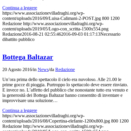
Continua a leggere
https://www.associazionevilladraghi.org/wp-
content/uploads/2016/09/Luisa-Calimani-2-POST.jpg
800
1200
Redazione
http://www.associazionevilladraghi.org/wp-
content/uploads/2019/05/Logo-con_scritta-1500x554.png
Redazione
2016-08-21 02:55:46
2016-09-03 01:17:13
Necessario
dibattito pubblico
Bottega Baltazar
20 Agosto 2016
/
in
News
/
da
Redazione
Un’ora prima dello spettacolo il cielo era nuvoloso. Alle 21.00 le
prime gocce di pioggia. Purtroppo lo spettacolo deve essere rinviato.
E invece no. L’affetto del pubblico che nonostante tutto era venuto e
la generosità dei Bottega Baltazar hanno consentito di inventare e
improvvisare una soluzione…
Continua a leggere
https://www.associazionevilladraghi.org/wp-
content/uploads/2016/08/Copertina-elefante-1200x800.jpg
800
1200
Redazione
http://www.associazionevilladraghi.org/wp-