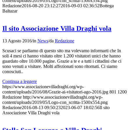
content/uploads/2019/05/Logo-con_scritta-1500x554.png
Redazione
2016-08-20 23:12:27
2016-09-03 02:36:52
Bottega
Baltazar
Il sito Associazione Villa Draghi vola
13 Agosto 2016
/
in
News
/
da
Redazione
Scusaci se parliamo di questo sito ma volevamo informarti che In
soli 4 mesi ci hanno visitato oltre 1.200 visitatori unici che hanno
guardato oltre 10.000 pagine. Grazie a te e a tutti i cittadini che ci
sono venuti a visitare. Molti affezionati sono ritornati. Ci siamo
conosciuti..
Continua a leggere
https://www.associazionevilladraghi.org/wp-
content/uploads/2016/08/Grazie-ai-visitatori-ago-2016.jpg
801
1200
Redazione
http://www.associazionevilladraghi.org/wp-
content/uploads/2019/05/Logo-con_scritta-1500x554.png
Redazione
2016-08-13 09:50:23
2023-06-07 18:02:56
Il sito
Associazione Villa Draghi vola