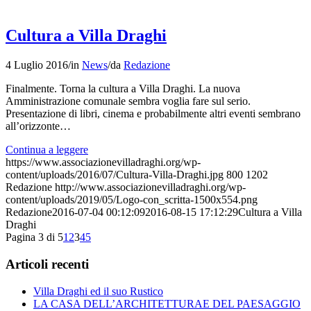
Cultura a Villa Draghi
4 Luglio 2016
/
in
News
/
da
Redazione
Finalmente. Torna la cultura a Villa Draghi. La nuova
Amministrazione comunale sembra voglia fare sul serio.
Presentazione di libri, cinema e probabilmente altri eventi sembrano
all’orizzonte…
Continua a leggere
https://www.associazionevilladraghi.org/wp-
content/uploads/2016/07/Cultura-Villa-Draghi.jpg
800
1202
Redazione
http://www.associazionevilladraghi.org/wp-
content/uploads/2019/05/Logo-con_scritta-1500x554.png
Redazione
2016-07-04 00:12:09
2016-08-15 17:12:29
Cultura a Villa
Draghi
Pagina 3 di 5
1
2
3
4
5
Articoli recenti
Villa Draghi ed il suo Rustico
LA CASA DELL’ARCHITETTURAE DEL PAESAGGIO