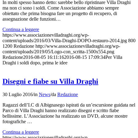
In molti spesso hanno detto: sarebbe bello ripristinare Villa Draghi
ma non ci sono i soldi. Come Associazione abbiamo sempre
obiettato che prima bisogna fare un progetto di recupero, di
assegnazione delle funzioni…
Continua a leggere
https://www.associazionevilladraghi.org/wp-
content/uploads/2016/03/Villa-Draghi-DOPO-restauro-2014.jpg
800
1200
Redazione
http://www.associazionevilladraghi.org/wp-
content/uploads/2019/05/Logo-con_scritta-1500x554.png
Redazione
2016-08-05 16:11:16
2016-08-15 17:09:34
Per Villa
Draghi i soldi dopo, prima le idee
Disegni e fiabe su Villa Draghi
30 Luglio 2016
/
in
News
/
da
Redazione
Ragazzi dell’I.C di Albignasego ispirati da un’escursione guidata nel
Parco di Villa Draghi hanno realizzato disegni e scritto fiabe
bellissime. L’Associazione ha realizzato un DVD, alcune mostre
fotografiche …
Continua a leggere
https://www.associazionevilladraghi.org/wp-