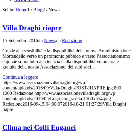
Sei in:
Home
1
/
Blog
2
/
News
Villa Draghi riapre
15 Settembre 2016
/
in
News
/
da
Redazione
Grazie alla sensibilità e la disponibilità della nuova Amministrazione
Mortandello verso un patrimonio pubbico e verso l’associanionismo
e grazie soprattutto alla tenacia e alla disponibilità volontaria e
gratuita della nostra Associazione, dei suoi soci…
Continua a leggere
https://www.associazionevilladraghi.org/wp-
content/uploads/2016/09/Villa-Draghi-POST-RIAPRE.jpg
800
1200
Redazione
http://www.associazionevilladraghi.org/wp-
content/uploads/2019/05/Logo-con_scritta-1500x554.png
Redazione
2016-09-15 04:08:07
2016-10-21 01:27:29
Villa Draghi
riapre
Clima nei Colli Euganei