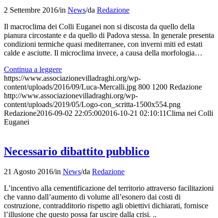
2 Settembre 2016
/
in
News
/
da
Redazione
Il macroclima dei Colli Euganei non si discosta da quello della
pianura circostante e da quello di Padova stessa. In generale presenta
condizioni termiche quasi mediterranee, con inverni miti ed estati
calde e asciutte. Il microclima invece, a causa della morfologia…
Continua a leggere
https://www.associazionevilladraghi.org/wp-
content/uploads/2016/09/Luca-Mercalli.jpg
800
1200
Redazione
http://www.associazionevilladraghi.org/wp-
content/uploads/2019/05/Logo-con_scritta-1500x554.png
Redazione
2016-09-02 22:05:00
2016-10-21 02:10:11
Clima nei Colli
Euganei
Necessario dibattito pubblico
21 Agosto 2016
/
in
News
/
da
Redazione
L’incentivo alla cementificazione del territorio attraverso facilitazioni
che vanno dall’aumento di volume all’esonero dai costi di
costruzione, contradditorio rispetto agli obiettivi dichiarati, fornisce
l’illusione che questo possa far uscire dalla crisi. ..